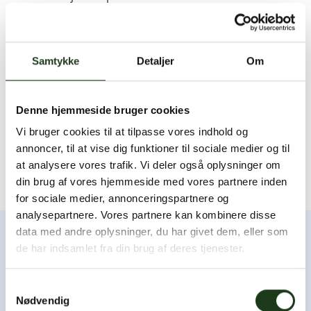
bemandede døgnet rundt, og I er velkomne til at ringe
til os når som helst.
Samtykke
Detaljer
Om
Du er også velkommen til at
besøge vores
Denne hjemmeside bruger cookies
afdeling i Stenløse
. Afdelingen servicerer
Vi bruger cookies til at tilpasse vores indhold og
området omkring Veksø.
annoncer, til at vise dig funktioner til sociale medier og til
at analysere vores trafik. Vi deler også oplysninger om
din brug af vores hjemmeside med vores partnere inden
for sociale medier, annonceringspartnere og
analysepartnere. Vores partnere kan kombinere disse
data med andre oplysninger, du har givet dem, eller som
de har indsamlet fra din brug af deres tjenester.
Samtykkevalg
Nødvendig