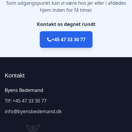
Som udgangspunkt kan vi være hos jer eller i afdødes
hjem inden for få timer.
Kontakt os døgnet rundt
+45 47 33 30 77
Kontakt
Byens Bedemand
Tlf:
+45 47 33 30 77
info@byensbedemand.dk