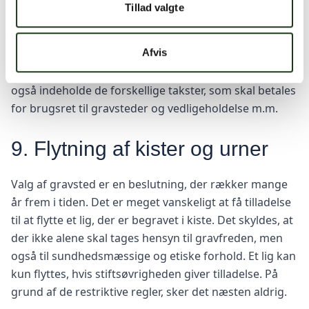
nødvendigt at kende dem, hvis man har særlige
Tillad valgte
ønsker til, hvordan et gravsted skal se ud.
Afvis
Det er kirkegårdens bestyrelse, som beslutter, hvilke
regler der skal være. Kirkegårdsvedtægten skal i øvrigt
også indeholde de forskellige takster, som skal betales
for brugsret til gravsteder og vedligeholdelse m.m.
9. Flytning af kister og urner
Valg af gravsted er en beslutning, der rækker mange
år frem i tiden. Det er meget vanskeligt at få tilladelse
til at flytte et lig, der er begravet i kiste. Det skyldes, at
der ikke alene skal tages hensyn til gravfreden, men
også til sundhedsmæssige og etiske forhold. Et lig kan
kun flyttes, hvis stiftsøvrigheden giver tilladelse. På
grund af de restriktive regler, sker det næsten aldrig.