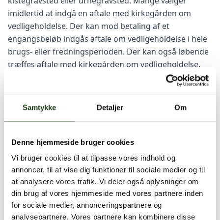
kistegravsted eller urnegravsted. Mange vælger
imidlertid at indgå en aftale med kirkegården om
vedligeholdelse. Der kan mod betaling af et
engangsbeløb indgås aftale om vedligeholdelse i hele
brugs- eller fredningsperioden. Der kan også løbende
træffes aftale med kirkegården om vedligeholdelse.
Hvis det sker, vil kirkegården normalt opkræve
betalingen en gang årligt. Bed om at se kirkegårdens
priser for de forskellige muligheder for
Samtykke
Detaljer
Om
vedligeholdelse, før der bliver indgået en aftale.
Hvis begravelsen sker i et fælles gravsted, er det
Denne hjemmeside bruger cookies
normalt obligatorisk, at der skal betales for
Vi bruger cookies til at tilpasse vores indhold og
vedligeholdelse med et engangsbeløb, som dækker
annoncer, til at vise dig funktioner til sociale medier og til
hele fredningsperioden. Ved begravelse i et fælles
at analysere vores trafik. Vi deler også oplysninger om
gravsted, er der normalt også meget begrænsede
din brug af vores hjemmeside med vores partnere inden
muligheder for valg af individuelt gravminde.
for sociale medier, annonceringspartnere og
analysepartnere. Vores partnere kan kombinere disse