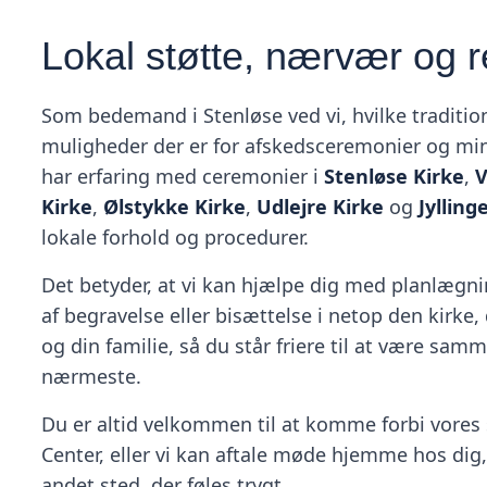
Lokal støtte, nærvær og 
Som bedemand i Stenløse ved vi, hvilke traditio
muligheder der er for afskedsceremonier og min
har erfaring med ceremonier i
Stenløse Kirke
,
V
Kirke
,
Ølstykke Kirke
,
Udlejre Kirke
og
Jylling
lokale forhold og procedurer.
Det betyder, at vi kan hjælpe dig med planlægni
af begravelse eller bisættelse i netop den kirke, 
og din familie, så du står friere til at være sa
nærmeste.
Du er altid velkommen til at komme forbi vores
Center, eller vi kan aftale møde hjemme hos dig, 
andet sted, der føles trygt.