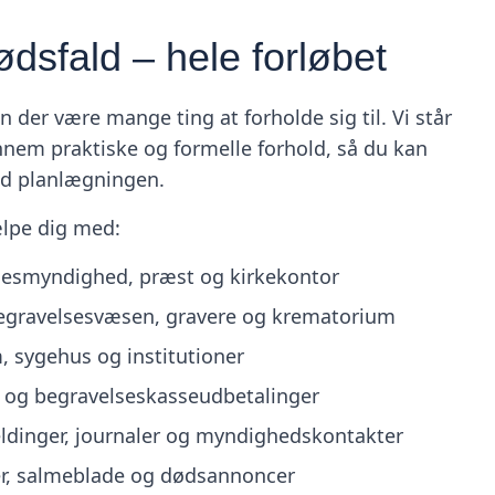
dsfald – hele forløbet
n der være mange ting at forholde sig til. Vi står
gennem praktiske og formelle forhold, så du kan
d planlægningen.
ælpe dig med:
lsesmyndighed, præst og kirkekontor
egravelsesvæsen, gravere og krematorium
m, sygehus og institutioner
s- og begravelseskasseudbetalinger
dinger, journaler og myndighedskontakter
ter, salmeblade og dødsannoncer