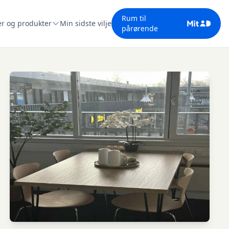
Rum til
er og produkter
Min sidste vilje
pårørende