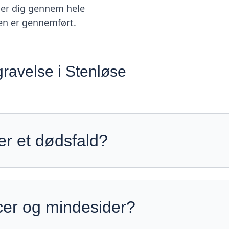
lger dig gennem hele
ien er gennemført.
gravelse i Stenløse
ter et dødsfald?
er og mindesider?