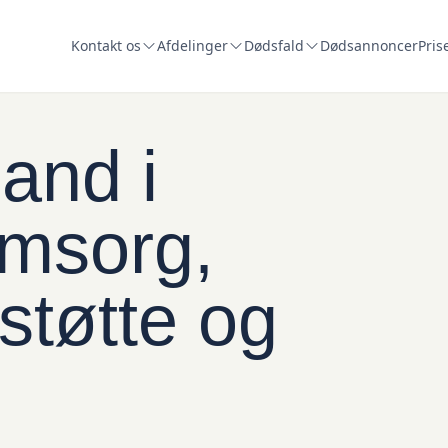
Kontakt os
Afdelinger
Dødsfald
Dødsannoncer
Pris
and i
omsorg,
støtte og