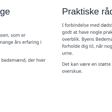
ige
Praktiske rå
I forbindelse med døds
godt at have nogle pra
asen, som er
overblik. Byens Bedema
nge års erfaring i
forholde dig til, når nog
urne.
de bedemænd, der hver
Det kan være en støtte 
overskue.