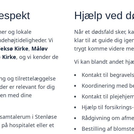
respekt
Hjælp ved dø
ner og lokale
Når et dødsfald sker, ka
dehøjtideligheder. Vi
klar til at guide dig i
eksø Kirke
,
Måløv
trygt komme videre me
e Kirke
, og vi kender de
Vi kan blandt andet hj
Kontakt til begrave
ng og tilrettelæggelse
Koordinering med b
der er relevant for dig
mmen med dine
Kontakt til plejehje
Hjælp til forsikring
 samtalerum i Stenløse
Rådgivning om afmel
på hospitalet eller et
Bestilling af bloms