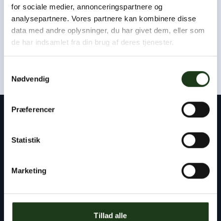
Som udgangspunkt kan vi være hos jer eller i afdødes
for sociale medier, annonceringspartnere og
hjem inden for få timer.
analysepartnere. Vores partnere kan kombinere disse
data med andre oplysninger, du har givet dem, eller som
Kontakt os døgnet rundt
de har indsamlet fra din brug af deres tjenester.
+45 47 33 30 77
Samtykkevalg
Nødvendig
Præferencer
Kontakt
Statistik
Byens Bedemand
Tlf:
+45 47 33 30 77
Marketing
info@byensbedemand.dk
Tillad alle