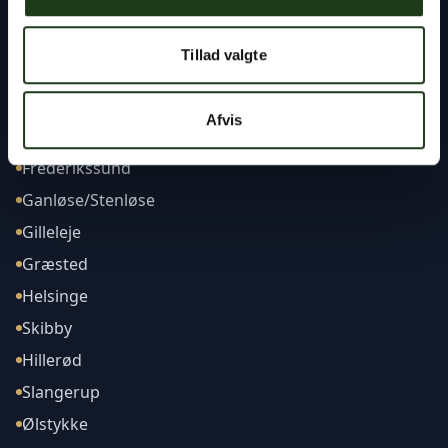
Tillad valgte
Afdelinger
Afvis
Frederikssund
Ganløse/Stenløse
Gilleleje
Græsted
Helsinge
Skibby
Hillerød
Slangerup
Ølstykke