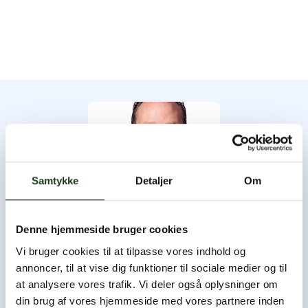
Samtykke
Detaljer
Om
Denne hjemmeside bruger cookies
Byens Bedemand
Vi bruger cookies til at tilpasse vores indhold og
annoncer, til at vise dig funktioner til sociale medier og til
Byens Bedemand har åbent hele døgnet, og du er altid
at analysere vores trafik. Vi deler også oplysninger om
velkommen til at ringe og høre nærmere.
din brug af vores hjemmeside med vores partnere inden