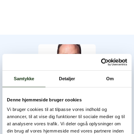
Samtykke
Detaljer
Om
Denne hjemmeside bruger cookies
Byens Bedemand
Vi bruger cookies til at tilpasse vores indhold og
annoncer, til at vise dig funktioner til sociale medier og til
Byens Bedemand har åbent hele døgnet, og du er altid
at analysere vores trafik. Vi deler også oplysninger om
velkommen til at ringe og høre nærmere.
din brug af vores hjemmeside med vores partnere inden