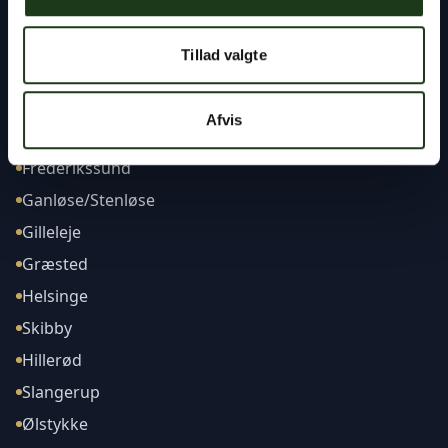
Tillad valgte
Afdelinger
Afvis
Frederikssund
Ganløse/Stenløse
Gilleleje
Græsted
Helsinge
Skibby
Hillerød
Slangerup
Ølstykke