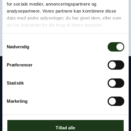
Som udgangspunkt kan vi være hos jer eller i afdødes
for sociale medier, annonceringspartnere og
hjem inden for få timer.
analysepartnere. Vores partnere kan kombinere disse
data med andre oplysninger, du har givet dem, eller som
Kontakt os døgnet rundt
de har indsamlet fra din brug af deres tjenester.
+45 47 33 30 77
Samtykkevalg
Nødvendig
Præferencer
Kontakt
Statistik
Byens Bedemand
Tlf:
+45 47 33 30 77
Marketing
info@byensbedemand.dk
Tillad alle