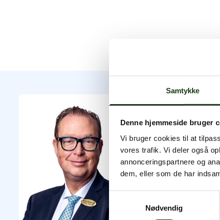
Samtykke
Byens Bede
Denne hjemmeside bruger c
Vi bruger cookies til at tilpas
Byens Bedemand har å
vores trafik. Vi deler også 
annonceringspartnere og anal
Som udgangspunkt kan 
dem, eller som de har indsaml
Kontakt os døgnet run
Samtykkevalg
Nødvendig
+45 47 33 30 77