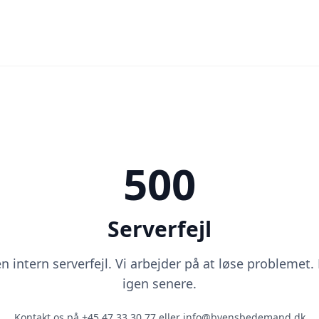
500
Serverfejl
 intern serverfejl. Vi arbejder på at løse problemet.
igen senere.
Kontakt os på
+45 47 33 30 77
eller
info@byensbedemand.dk