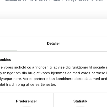
Detaljer
mand
ookies
se vores indhold og annoncer, til at vise dig funktioner til sociale
bent hele døgnet, og du er altid velkommen til at 
oplysninger om din brug af vores hjemmeside med vores partnere i
ysepartnere. Vores partnere kan kombinere disse data med andr
vi være hos jer eller i afdødes hjem inden for få ti
et fra din brug af deres tjenester.
dt
Præferencer
Statistik