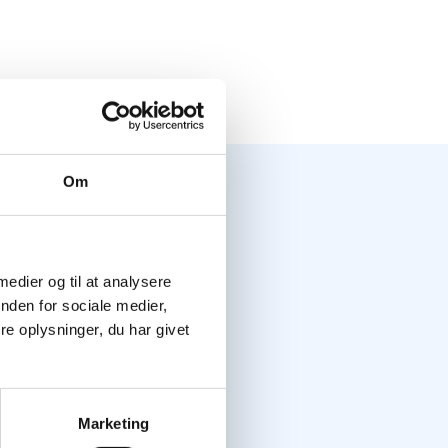
Om
 medier og til at analysere
ringe og høre nærmere.
nden for sociale medier,
e oplysninger, du har givet
mer.
Marketing