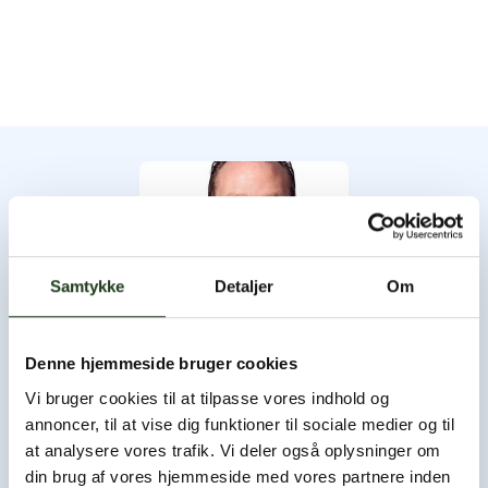
Samtykke
Detaljer
Om
Denne hjemmeside bruger cookies
Byens Bedemand
Vi bruger cookies til at tilpasse vores indhold og
annoncer, til at vise dig funktioner til sociale medier og til
Byens Bedemand har åbent hele døgnet, og du er altid
at analysere vores trafik. Vi deler også oplysninger om
velkommen til at ringe og høre nærmere.
din brug af vores hjemmeside med vores partnere inden