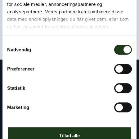
Som udgangspunkt kan vi være hos jer eller i afdødes
for sociale medier, annonceringspartnere og
hjem inden for få timer.
analysepartnere. Vores partnere kan kombinere disse
data med andre oplysninger, du har givet dem, eller som
Kontakt os døgnet rundt
de har indsamlet fra din brug af deres tjenester.
+45 47 33 30 77
Samtykkevalg
Nødvendig
Præferencer
Kontakt
Statistik
Byens Bedemand
Tlf:
+45 47 33 30 77
Marketing
info@byensbedemand.dk
Tillad alle