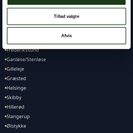
Tillad valgte
Afdelinger
Afvis
Frederikssund
Ganløse/Stenløse
Gilleleje
Græsted
Helsinge
Skibby
Hillerød
Slangerup
Ølstykke