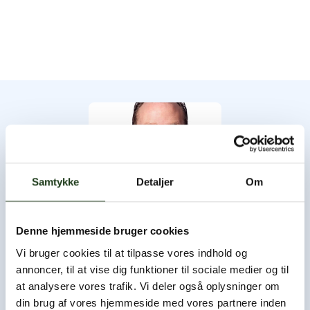
Samtykke
Detaljer
Om
Denne hjemmeside bruger cookies
Byens Bedemand
Vi bruger cookies til at tilpasse vores indhold og
annoncer, til at vise dig funktioner til sociale medier og til
Byens Bedemand har åbent hele døgnet, og du er altid
at analysere vores trafik. Vi deler også oplysninger om
velkommen til at ringe og høre nærmere.
din brug af vores hjemmeside med vores partnere inden