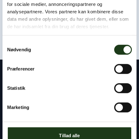
Som udgangspunkt kan vi være hos jer eller i afdødes
for sociale medier, annonceringspartnere og
hjem inden for få timer.
analysepartnere. Vores partnere kan kombinere disse
data med andre oplysninger, du har givet dem, eller som
Kontakt os døgnet rundt
de har indsamlet fra din brug af deres tjenester.
+45 47 33 30 77
Samtykkevalg
Nødvendig
Præferencer
Kontakt
Statistik
Byens Bedemand
Tlf:
+45 47 33 30 77
Marketing
info@byensbedemand.dk
Tillad alle