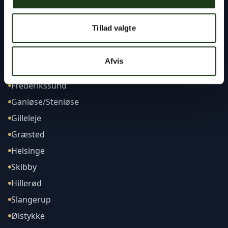
Tillad valgte
Afdelinger
Afvis
Frederikssund
Ganløse/Stenløse
Gilleleje
Græsted
Helsinge
Skibby
Hillerød
Slangerup
Ølstykke