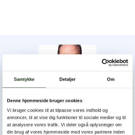
Samtykke
Detaljer
Om
Denne hjemmeside bruger cookies
Byens Bedemand
Vi bruger cookies til at tilpasse vores indhold og
annoncer, til at vise dig funktioner til sociale medier og til
Byens Bedemand har åbent hele døgnet, og du er altid
at analysere vores trafik. Vi deler også oplysninger om
velkommen til at ringe og høre nærmere.
din brug af vores hjemmeside med vores partnere inden