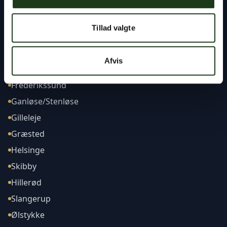
Tillad valgte
Afdelinger
Afvis
Frederikssund
Ganløse/Stenløse
Gilleleje
Græsted
Helsinge
Skibby
Hillerød
Slangerup
Ølstykke