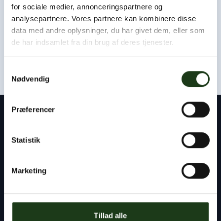
Som udgangspunkt kan vi være hos jer eller i afdødes
for sociale medier, annonceringspartnere og
hjem inden for få timer.
analysepartnere. Vores partnere kan kombinere disse
data med andre oplysninger, du har givet dem, eller som
Kontakt os døgnet rundt
de har indsamlet fra din brug af deres tjenester.
+45 47 33 30 77
Samtykkevalg
Nødvendig
Præferencer
Kontakt
Statistik
Byens Bedemand
Tlf:
+45 47 33 30 77
Marketing
info@byensbedemand.dk
Tillad alle