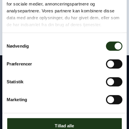
Som udgangspunkt kan vi være hos jer eller i afdødes
for sociale medier, annonceringspartnere og
hjem inden for få timer.
analysepartnere. Vores partnere kan kombinere disse
data med andre oplysninger, du har givet dem, eller som
Kontakt os døgnet rundt
de har indsamlet fra din brug af deres tjenester.
+45 47 33 30 77
Samtykkevalg
Nødvendig
Præferencer
Kontakt
Statistik
Byens Bedemand
Tlf:
+45 47 33 30 77
Marketing
info@byensbedemand.dk
Tillad alle