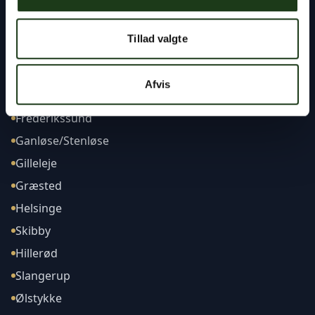
Tillad valgte
Afdelinger
Afvis
Frederikssund
Ganløse/Stenløse
Gilleleje
Græsted
Helsinge
Skibby
Hillerød
Slangerup
Ølstykke