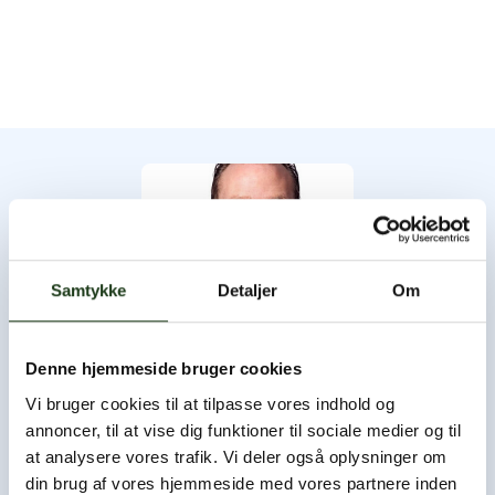
Samtykke
Detaljer
Om
Denne hjemmeside bruger cookies
Byens Bedemand
Vi bruger cookies til at tilpasse vores indhold og
annoncer, til at vise dig funktioner til sociale medier og til
Byens Bedemand har åbent hele døgnet, og du er altid
at analysere vores trafik. Vi deler også oplysninger om
velkommen til at ringe og høre nærmere.
din brug af vores hjemmeside med vores partnere inden