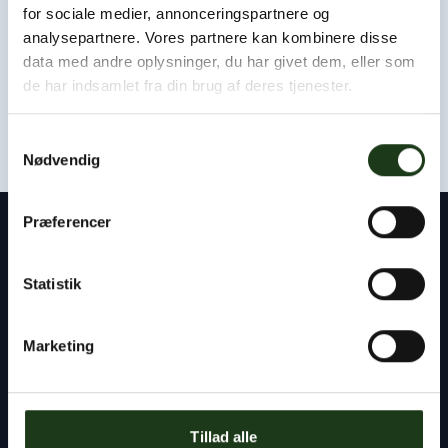
Som udgangspunkt kan vi være hos jer eller i afdødes
for sociale medier, annonceringspartnere og
hjem inden for få timer.
analysepartnere. Vores partnere kan kombinere disse
data med andre oplysninger, du har givet dem, eller som
Kontakt os døgnet rundt
de har indsamlet fra din brug af deres tjenester.
+45 47 33 30 77
Samtykkevalg
Nødvendig
Præferencer
Kontakt
Statistik
Byens Bedemand
Tlf:
+45 47 33 30 77
Marketing
info@byensbedemand.dk
Tillad alle