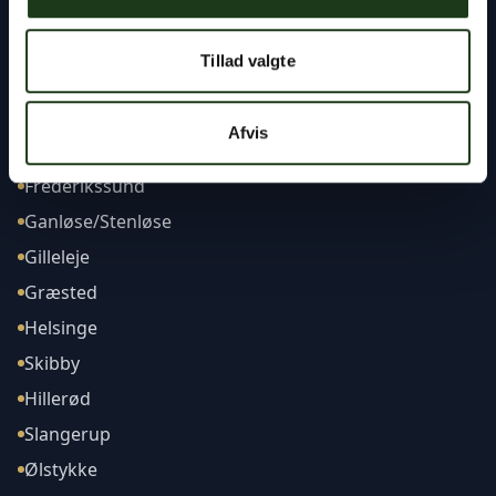
Tillad valgte
Afdelinger
Afvis
Frederikssund
Ganløse/Stenløse
Gilleleje
Græsted
Helsinge
Skibby
Hillerød
Slangerup
Ølstykke