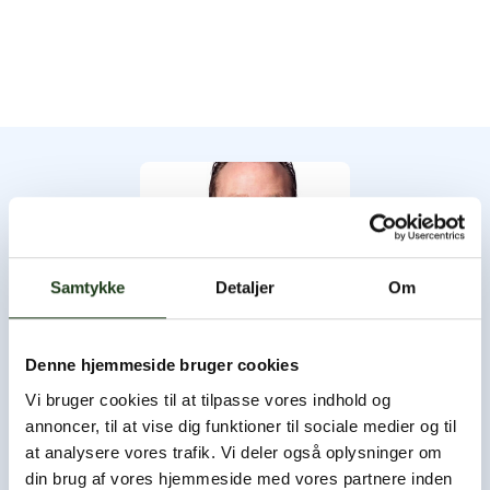
Samtykke
Detaljer
Om
Denne hjemmeside bruger cookies
Byens Bedemand
Vi bruger cookies til at tilpasse vores indhold og
annoncer, til at vise dig funktioner til sociale medier og til
Byens Bedemand har åbent hele døgnet, og du er altid
at analysere vores trafik. Vi deler også oplysninger om
velkommen til at ringe og høre nærmere.
din brug af vores hjemmeside med vores partnere inden