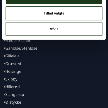
Tillad valgte
Afdelinger
Afvis
Frederikssund
Ganløse/Stenløse
Gilleleje
Græsted
Helsinge
Skibby
Hillerød
Slangerup
Ølstykke