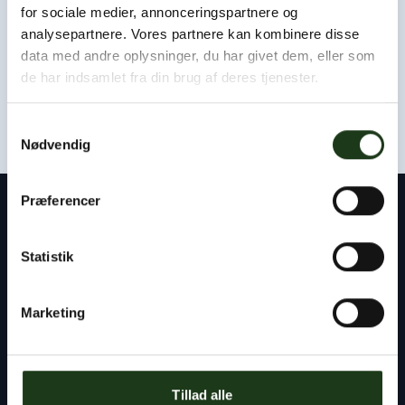
Som udgangspunkt kan vi være hos jer eller i afdødes
for sociale medier, annonceringspartnere og
hjem inden for få timer.
analysepartnere. Vores partnere kan kombinere disse
data med andre oplysninger, du har givet dem, eller som
Kontakt os døgnet rundt
de har indsamlet fra din brug af deres tjenester.
+45 47 33 30 77
Samtykkevalg
Nødvendig
Præferencer
Kontakt
Statistik
Byens Bedemand
Tlf:
+45 47 33 30 77
Marketing
info@byensbedemand.dk
Tillad alle