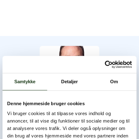
Samtykke
Detaljer
Om
Denne hjemmeside bruger cookies
Byens Bedemand
Vi bruger cookies til at tilpasse vores indhold og
annoncer, til at vise dig funktioner til sociale medier og til
Byens Bedemand har åbent hele døgnet, og du er altid
at analysere vores trafik. Vi deler også oplysninger om
velkommen til at ringe og høre nærmere.
din brug af vores hjemmeside med vores partnere inden