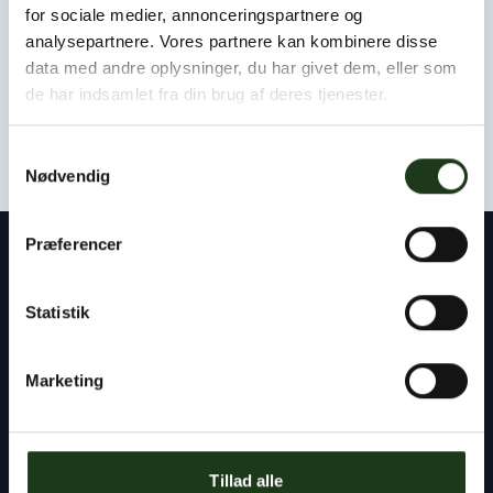
Som udgangspunkt kan vi være hos jer eller i afdødes
for sociale medier, annonceringspartnere og
hjem inden for få timer.
analysepartnere. Vores partnere kan kombinere disse
data med andre oplysninger, du har givet dem, eller som
Kontakt os døgnet rundt
de har indsamlet fra din brug af deres tjenester.
+45 47 33 30 77
Samtykkevalg
Nødvendig
Præferencer
Kontakt
Statistik
Byens Bedemand
Tlf:
+45 47 33 30 77
Marketing
info@byensbedemand.dk
Tillad alle