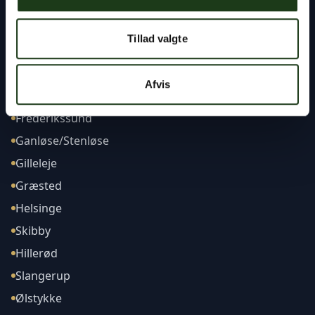
Tillad valgte
Afdelinger
Afvis
Frederikssund
Ganløse/Stenløse
Gilleleje
Græsted
Helsinge
Skibby
Hillerød
Slangerup
Ølstykke