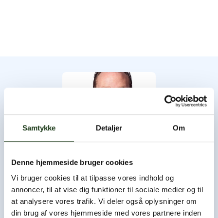
Samtykke
Detaljer
Om
Denne hjemmeside bruger cookies
Byens Bedemand
Vi bruger cookies til at tilpasse vores indhold og
annoncer, til at vise dig funktioner til sociale medier og til
Byens Bedemand har åbent hele døgnet, og du er altid
at analysere vores trafik. Vi deler også oplysninger om
velkommen til at ringe og høre nærmere.
din brug af vores hjemmeside med vores partnere inden