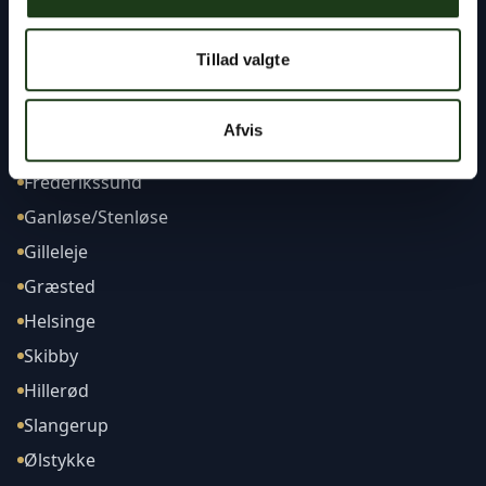
Tillad valgte
Afdelinger
Afvis
Frederikssund
Ganløse/Stenløse
Gilleleje
Græsted
Helsinge
Skibby
Hillerød
Slangerup
Ølstykke