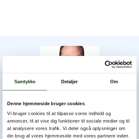
Samtykke
Detaljer
Om
Denne hjemmeside bruger cookies
Byens Bedemand
Vi bruger cookies til at tilpasse vores indhold og
annoncer, til at vise dig funktioner til sociale medier og til
Byens Bedemand har åbent hele døgnet, og du er altid
at analysere vores trafik. Vi deler også oplysninger om
velkommen til at ringe og høre nærmere.
din brug af vores hjemmeside med vores partnere inden