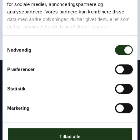
Som udgangspunkt kan vi være hos jer eller i afdødes
for sociale medier, annonceringspartnere og
hjem inden for få timer.
analysepartnere. Vores partnere kan kombinere disse
data med andre oplysninger, du har givet dem, eller som
Kontakt os døgnet rundt
de har indsamlet fra din brug af deres tjenester.
+45 47 33 30 77
Samtykkevalg
Nødvendig
Præferencer
Kontakt
Statistik
Byens Bedemand
Tlf:
+45 47 33 30 77
Marketing
info@byensbedemand.dk
Tillad alle